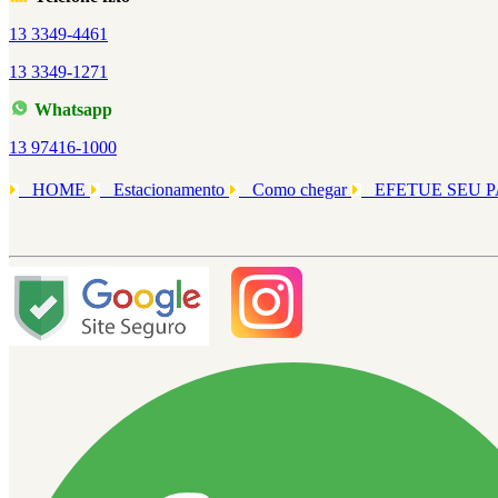
13 3349-4461
13 3349-1271
Whatsapp
13 97416-1000
HOME
Estacionamento
Como chegar
EFETUE SEU 